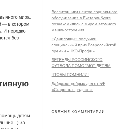
Воспитанники центра социального
ивычного мира,
обслуживания в Екатеринбурге
познакомились с миром атомного
й — в котором
машиностроения
ь. И нередко
аются без
«Даниловцы» получили
специальный приз Всероссийской
премии «НКО-Профи»
ЛЕГЕНДЫ РОССИЙСКОГО
ФУТБОЛА ПОМОГАЮТ ДЕТЯМ
ЧТОБЫ ПОМНИЛИ!
тивную
Дайджест добрых дел от БФ
«Старость в радость»
СВЕЖИЕ КОММЕНТАРИИ
помощь детям-
ьшие :-) За