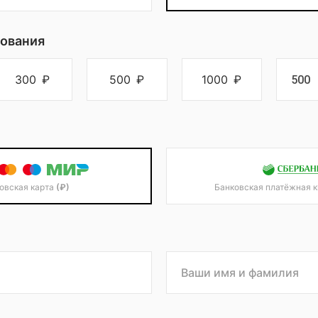
ования
300
₽
500
₽
1000
₽
овская карта
(₽)
Банковская платёжная 