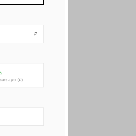
₽
квитанция
(₽)