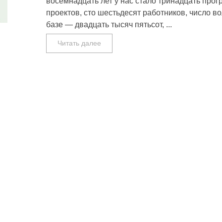
восемнадцать лет у нас стало тринадцать про
проектов, сто шестьдесят работников, число в
базе — двадцать тысяч пятьсот, ...
Читать далее