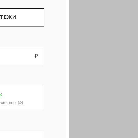
АТЕЖИ
₽
квитанция
(₽)