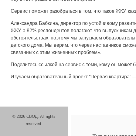
а
Сервис поможет разобраться в том, что такое ЖКУ, как
з
Александра Бабкина, директор по устойчивому разви
о
ЖКУ, а 82% респондентов полагают, что выпускникам д
обстоятельствах, поэтому мы запускаем образователь
детского дома. Мы верим, что через наставников смож
в
связанных с этим жизненных проблем».
а
Поделитесь ссылкой на сервис с теми, кому он может б
Изучаем образовательный проект “Первая квартира” 
т
е
л
© 2026 СВОД. All rights
reserved.
ь