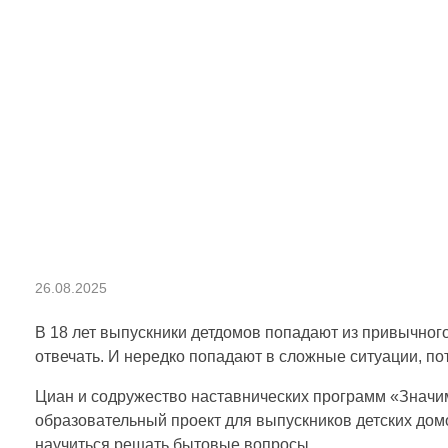
О
26.08.2025
б
В 18 лет выпускники детдомов попадают из привычного
отвечать. И нередко попадают в сложные ситуации, по
р
Циан и содружество наставнических программ «Значи
образовательный проект для выпускников детских дом
научиться решать бытовые вопросы.