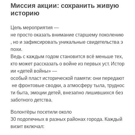
Ы
Миссия
акции:
сохранить
живую
историю
П
Цель
мероприятия
—
О
не
просто
оказать
внимание
старшему
поколению
,
но
и
зафиксировать
уникальные
свидетельства
э
М
похи.
Ведь
с
каждым
годом
становится
всё
меньше
тех,
кто
может
рассказать
о
войне
из
первых
уст.
Истор
Н
ии
«детей
войны»
—
особый
пласт
исторической
памяти:
они
передают
И
не
фронтовые
сводки,
а
атмосферу
тыла,
труднос
ти
быта,
эмоции
детей,
внезапно
лишившихся
без
Л
заботного
детства.
Волонтёры
посетили
около
И
30
подопечных
в
разных
районах
города.
Каждый
визит
включал:
!