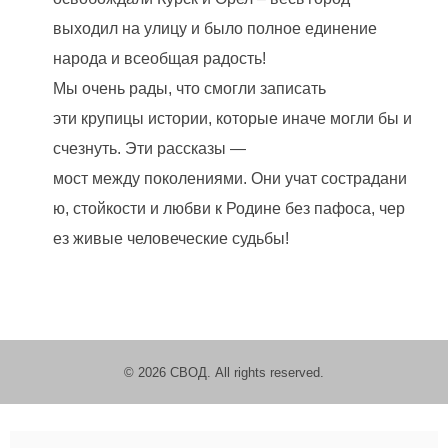
выходил на улицу и было полное единение
народа и всеобщая радость!
Мы очень рады, что смогли записать
эти
крупицы
истории,
которые
иначе
могли
бы
и
счезнуть.
Эти
рассказы
—
мост
между
поколениями.
Они
учат
сострадани
ю,
стойкости
и
любви
к
Родине
без
пафоса,
чер
ез
живые
человеческие
судьбы!
© 2026 СВОД. All rights reserved.
Пожертвовать