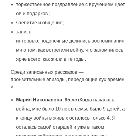
торжественное
поздравление
с
вручением
цвет
ов
и
подарков
;
чаепитие
и
общение;
запись
интервью:
подопечные
делились
воспоминания
ми
о
том,
как
встретили
войну,
что
запомнилось
ярче
всего,
как
жили
в
те
годы.
Среди
записанных
рассказов
—
пронзительные
эпизоды,
передающие
дух
времен
и:
Мария Николаевна, 95 лет
Когда началась
война, мне было 10 лет, в семье было 9 детей, а
к концу войны в живых осталось только 4. Я
осталась самой старшей и уже в таком