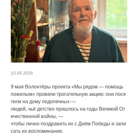
Ч
10.05.2026
Т
9 мая Волонтёры
проекта
«Мы рядом — помощь
пожилым
»
провели
трогательную
акцию:
они
посе
тили
на
дому
подопечных
—
О
людей,
чьё
детство
пришлось
на
годы
Великой
От
ечественной
войны,
—
Б
чтобы
лично
поздравить
их
с
Днём
Победы
и
запи
сать
их
воспоминания.