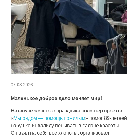
К
07.03.2026
р
Маленькое доброе дело меняет мир!
Накануне женского праздника волонтёр проекта
а
«
Мы рядом — помощь пожилым
» помог 89‑летней
бабушке-инвалиду побывать в салоне красоты.
с
Он взял на себя все хлопоты: организовал