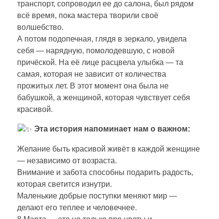
транспорт, сопроводил ее до салона, был рядом
о
всё время, пока мастера творили своё
волшебство.
А потом подопечная, глядя в зеркало, увидела
т
себя — нарядную, помолодевшую, с новой
причёской. На её лице расцвела улыбка — та
а
самая, которая не зависит от количества
прожитых лет. В этот момент она была не
н
бабушкой, а женщиной, которая чувствует себя
красивой.
е
Эта история напоминает нам о важном:
Желание быть красивой живёт в каждой женщине
з
— независимо от возраста.
Внимание и забота способны подарить радость,
н
которая светится изнутри.
Маленькие добрые поступки меняют мир —
а
делают его теплее и человечнее.