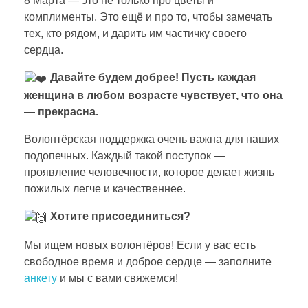
8 Марта — это не только про цветы и
е
комплименты. Это ещё и про то, чтобы замечать
тех, кто рядом, и дарить им частичку своего
сердца.
т
Давайте будем добрее! Пусть каждая
в
женщина в любом возрасте чувствует, что она
— прекрасна.
о
Волонтёрская поддержка очень важна для наших
подопечных. Каждый такой поступок —
з
проявление человечности, которое делает жизнь
пожилых легче и качественнее.
р
Хотите присоединиться?
а
Мы ищем новых волонтёров! Если у вас есть
свободное время и доброе сердце — заполните
анкету
и мы с вами свяжемся!
с