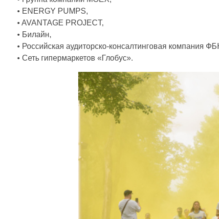
с
• ENERGY PUMPS,
• AVANTAGE PROJECT,
т
• Билайн,
• Российская аудиторско-консалтинговая компания ФБ
о
• Сеть гипермаркетов «Глобус».
с
п
о
р
т