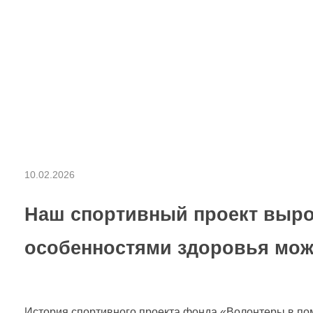
Б
10.02.2026
о
Наш спортивный проект вырос
л
особенностями здоровья мож
ь
История спортивного проекта фонда «Волонтеры в пом