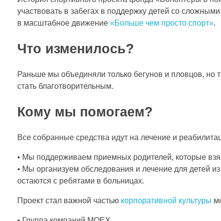
ш
участвовать в забегах в поддержку детей со сложными
в масштабное движение
«Больше чем просто спорт»
.
е
Что изменилось?
ч
Раньше мы объединяли только бегунов и пловцов, но т
е
стать благотворительным.
Кому мы помогаем?
м
Все собранные средства идут на лечение и реабилита
п
• Мы поддерживаем приемных родителей, которые взял
р
• Мы организуем обследования и лечение для детей из
остаются с ребятами в больницах.
о
Проект стал важной частью
корпоративной культуры
мн
• Группа компаний MOEX,