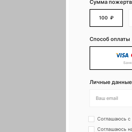
Сумма пожертв
з
100
₽
о
Способ оплаты
н
Банк
Личные данные
Соглашаюсь с
Соглашаюсь н