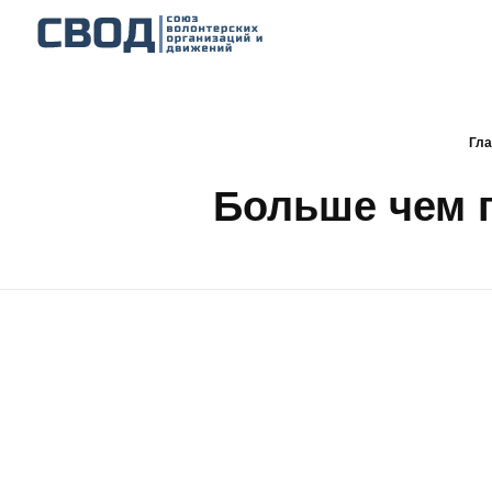
СВОД
Союз волонтерских организаций и движений. Союз волонтерских организаций и движений. Союз волонтерских организаций и движений.
Гла
Больше чем п