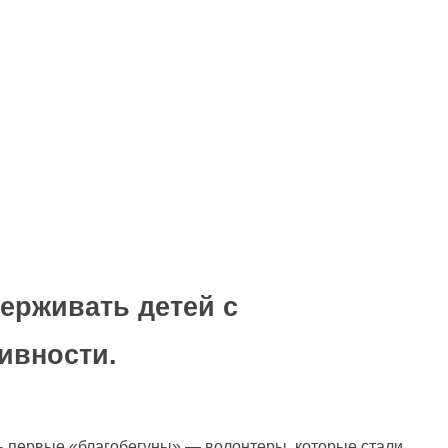
ерживать детей с
ивности.
сь первые «благобегуны» — волонтеры, которые стали