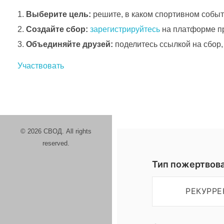
Выберите цель:
решите, в каком спортивном событ
м
Создайте сбор:
зарегистрируйтесь
на платформе пр
Объединяйте друзей:
поделитесь ссылкой на сбор
н
Участвовать
о
в
ы
© 2026 СВОД. All rights
reserved.
й
Тип пожертвов
с
РЕКУРР
е