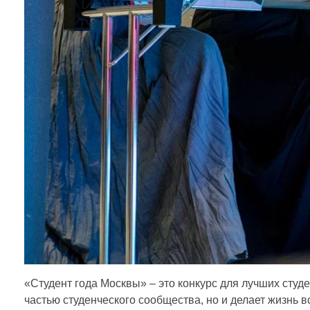
а
«
С
т
у
д
е
н
«Студент года Москвы» – это конкурс для лучших студе
частью студенческого сообщества, но и делает жизнь в