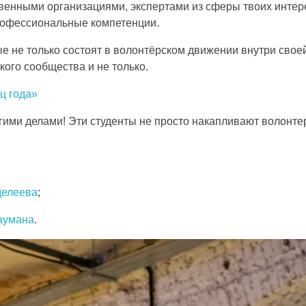
венными организациями, экспертами из сферы твоих интер
рофессиональные компетенции.
е не только состоят в волонтёрском движении внутри свое
кого сообщества и не только.
 года»
гими делами! Эти студенты не просто накапливают волонтер
делеева
;
аумана
.