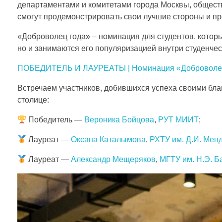
т
департаментами и комитетами города Москвы, общест
смогут продемонстрировать свои лучшие стороны и п
г
«Доброволец года» – номинация для студентов, которы
но и занимаются его популяризацией внутри студенчес
о
ПОБЕДИТЕЛЬ И ЛАУРЕАТЫ | Номинация «Доброволец
д
Встречаем участников, добившихся успеха своими бла
столице:
а
Победитель —
Вероника Бойцова
,
РУТ МИИТ
;
М
Лауреат —
Оксана Каталымова
,
РХТУ им. Д.И. Мен
о
Лауреат —
Александр Мещеряков
,
МГТУ им. Н.Э. Б
с
к