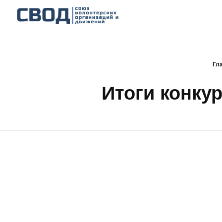
СВОД
Союз волонтерских организаций и движений. Союз волонтерских организаций и движений. Союз волонтерских организаций и движений.
Гл
Итоги конку