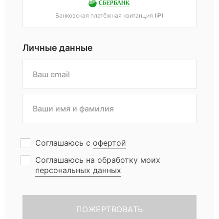
с
Банковская платёжная квитанция
(₽)
в
Личные данные
о
и
х
Соглашаюсь с
офертой
п
Соглашаюсь на обработку моих
персональных данных
о
д