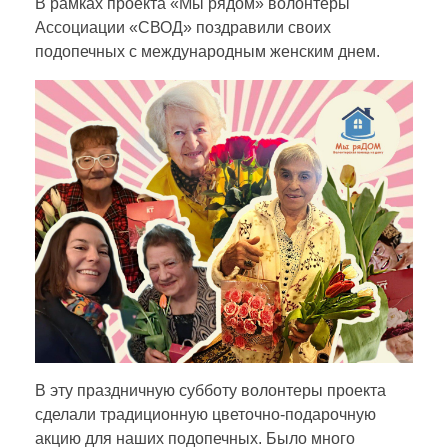
о
В рамках проекта «Мы рядом» волонтеры
Ассоциации «СВОД» поздравили своих
подопечных с международным женским днем.
л
о
н
т
е
р
ы
В эту праздничную субботу волонтеры проекта
сделали традиционную цветочно-подарочную
акцию для наших подопечных. Было много