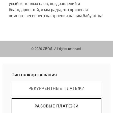
«
улыбок, теплых слов, поздравлений и
благодарностей, и мы рады, что принесли
С
немного весеннего настроения нашим бабушкам!
В
О
© 2026 СВОД. All rights reserved.
Д
Пожертвовать
а
Тип пожертвования
»
РЕКУРРЕНТНЫЕ ПЛАТЕЖИ
п
РАЗОВЫЕ ПЛАТЕЖИ
о