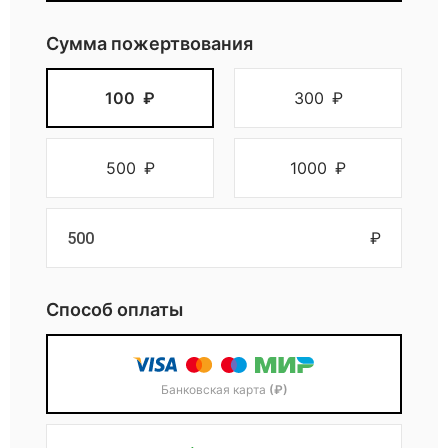
з
Сумма пожертвования
д
100
₽
300
₽
р
500
₽
1000
₽
а
₽
в
Способ оплаты
и
л
Банковская карта
(₽)
и