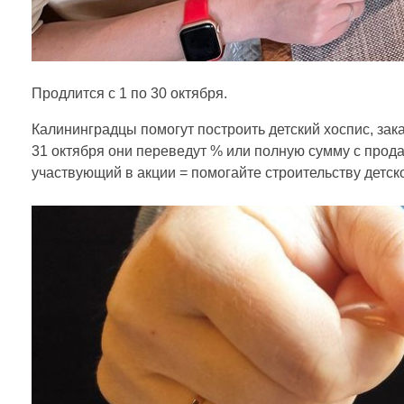
е
н
Продлится с 1 по 30 октября.
ь
Калининградцы помогут построить детский хоспис, зак
31 октября они переведут % или полную сумму с прода
участвующий в акции = помогайте строительству детско
х
о
с
п
и