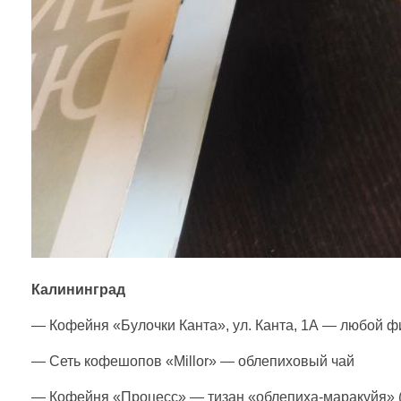
л
и
а
т
и
в
Калининград
н
— Кофейня «Булочки Канта», ул. Канта, 1А — любой 
о
— Сеть кофешопов «Millor» — облепиховый чай
— Кофейня «Процесс» — тизан «облепиха-маракуйя» (ч