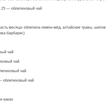
 25 — облепиховый чай
часть месяца: облепиха-лимон-мёд, алтайские травы, шипов
ква-барбарис)
овый чай
иховый чай
блепиховый чай
 — облепиховый чай
е какао