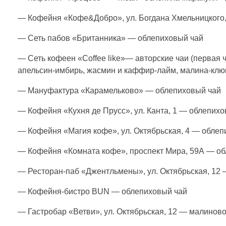
й
— Кофейня «Кофе&Добро», ул. Богдана Хмельницкого,
п
— Сеть пабов «Британника» — облепиховый чай
о
— Сеть кофеен «Coffee like»— авторские чаи (первая 
апельсин-имбирь, жасмин и каффир-лайм, малина-клю
м
— Мануфактура «Карамельково» — облепиховый чай
— Кофейня «Кухня де Прусс», ул. Канта, 1 — облепих
о
— Кофейня «Магия кофе», ул. Октябрьская, 4 — облеп
щ
— Кофейня «Комната кофе», проспект Мира, 59А — о
и
— Ресторан-паб «Джентльмены», ул. Октябрьская, 12
— Кофейня-бистро BUN — облепиховый чай
.
— Гастробар «Ветви», ул. Октябрьская, 12 — малиново