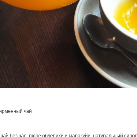
фирменный чай
ай без чая, пюре облепихи и маракуйи, натуральный сироп