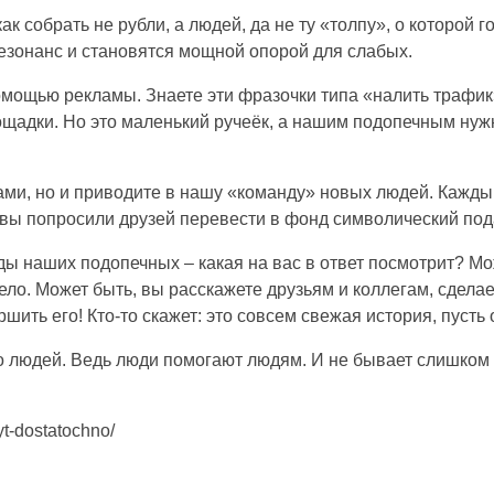
ак собрать не рубли, а людей, да не ту «толпу», о которой
езонанс и становятся мощной опорой для слабых.
ощью рекламы. Знаете эти фразочки типа «налить трафик»
площадки. Но это маленький ручеёк, а нашим подопечным ну
ами, но и приводите в нашу «команду» новых людей. Кажды
 вы попросили друзей перевести в фонд символический под
ы наших подопечных – какая на вас в ответ посмотрит? Мо
ло. Может быть, вы расскажете друзьям и коллегам, сделает
ершить его! Кто-то скажет: это совсем свежая история, пуст
ько людей. Ведь люди помогают людям. И не бывает слишком
yt-dostatochno/