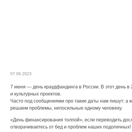
М
07.06.2023
а
7 июня — день краудфандинга в России. В этот день в
и культурных проектов.
Часто под сообщениями про такие даты нам пишут: а м
л
решаем проблемы, непосильные одному человеку.
ы
«День финансирования толпой», если переводить досл
отворачиваетесь от бед и проблем наших подопечных!