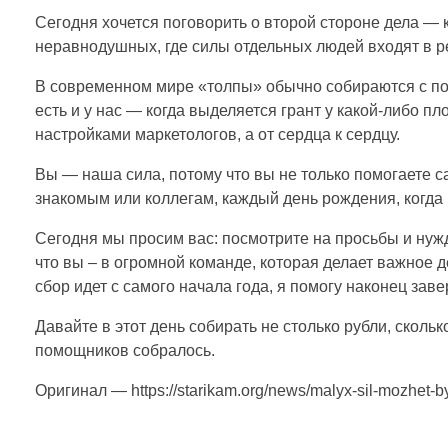
х
Сегодня хочется поговорить о второй стороне дела — к
неравнодушных, где силы отдельных людей входят в р
с
В современном мире «толпы» обычно собираются с пом
есть и у нас — когда выделяется грант у какой-либо 
и
настройками маркетологов, а от сердца к сердцу.
л
Вы — наша сила, потому что вы не только помогаете с
знакомым или коллегам, каждый день рождения, когда
м
Сегодня мы просим вас: посмотрите на просьбы и нужд
что вы – в огромной команде, которая делает важное де
о
сбор идет с самого начала года, я помогу наконец зав
Давайте в этот день собирать не столько рубли, скол
ж
помощников собралось.
Оригинал — https://starikam.org/news/malyx-sil-mozhet-b
е