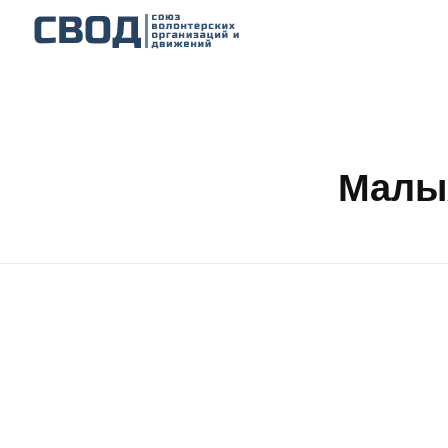
СВОД
Союз волонтерских организаций и движений. Союз волонтерских организаций и движений. Союз волонтерских организаций и движений.
Малых