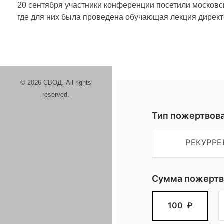
20 сентября участники конференции посетили моско
с
где для них была проведена обучающая лекция дирек
т
н
© 2026 СВОД. All rights
reserved.
и
Тип пожертвов
к
РЕКУРР
и
Сумма пожертв
к
100
₽
о