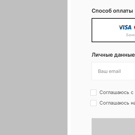
н
Способ оплаты
ф
Банк
е
Личные данные
р
е
н
Соглашаюсь с
Соглашаюсь н
ц
и