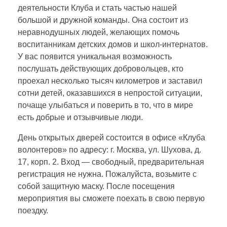
деятельности Клуба и стать частью нашей
ь
большой и дружной команды. Она состоит из
неравнодушных людей, желающих помочь
о
воспитанникам детских домов и школ-интернатов.
У вас появится уникальная возможность
послушать действующих добровольцев, кто
т
проехал несколько тысяч километров и заставил
сотни детей, оказавшихся в непростой ситуации,
к
почаще улыбаться и поверить в то, что в мире
есть добрые и отзывчивые люди.
р
День открытых дверей состоится в офисе «Клуба
волонтеров» по адресу: г. Москва, ул. Шухова, д.
ы
17, корп. 2. Вход — свободный, предварительная
регистрация не нужна. Пожалуйста, возьмите с
т
собой защитную маску. После посещения
мероприятия вы сможете поехать в свою первую
поездку.
ы