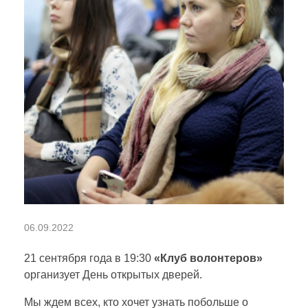
Д
06.09.2022
е
21 сентября года в 19:30
«Клуб волонтеров»
организует День открытых дверей.
н
Мы ждем всех, кто хочет узнать побольше о