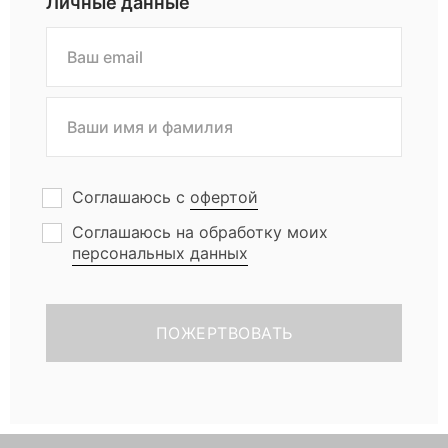
Личные данные
л
о
н
т
Соглашаюсь с
офертой
е
Соглашаюсь на обработку моих
персональных данных
р
о
в